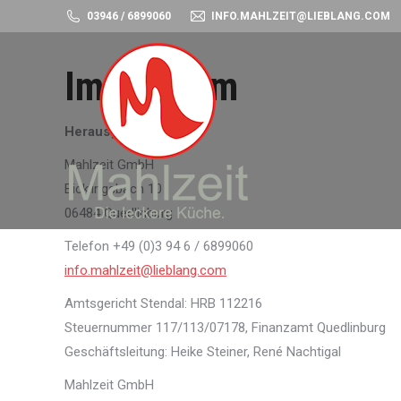
03946 / 6899060
INFO.MAHLZEIT@LIEBLANG.COM
Impressum
Herausgeber
Mahlzeit GmbH
Bicklingsbach 10
06484 Quedlinburg
Telefon +49 (0)3 94 6 / 6899060
info.mahlzeit@lieblang.com
Amtsgericht Stendal: HRB 112216
Steuernummer 117/113/07178, Finanzamt Quedlinburg
Geschäftsleitung: Heike Steiner, René Nachtigal
Mahlzeit GmbH